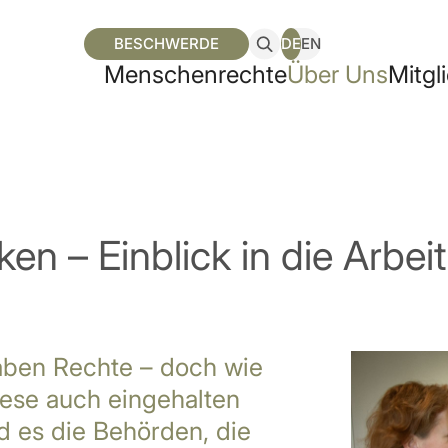
BESCHWERDE
DE
EN
Men­schen­rech­te
Über Uns
Mit­gl
ken – Einblick in die Arbe
aben Rechte – doch wie
diese auch eingehalten
nd es die Behörden, die