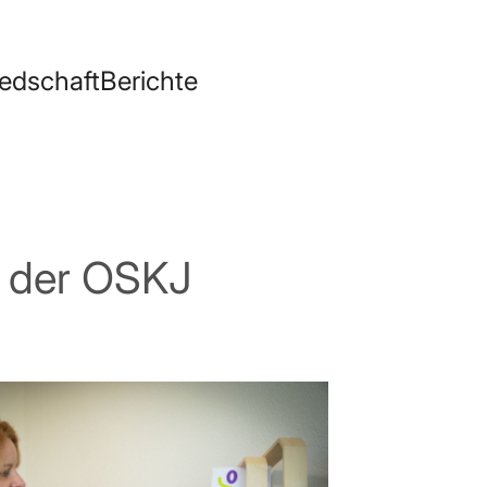
ied­schaft
Be­rich­te
it der OSKJ