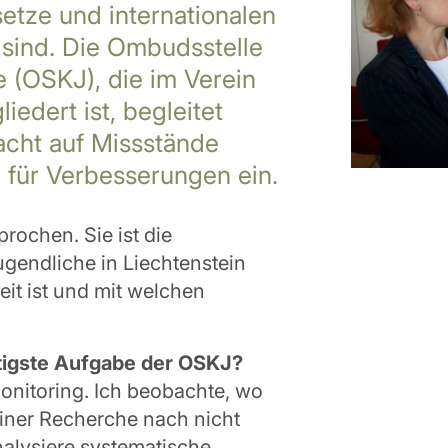
etze und internationalen
sind. Die Ombudsstelle
e (OSKJ), die im Verein
edert ist, begleitet
acht auf Missstände
 für Verbesserungen ein.
rochen. Sie ist die
gendliche in Liechtenstein
eit ist und mit welchen
htigste Aufgabe der OSKJ?
Monitoring. Ich beobachte, wo
einer Recherche nach nicht
alysiere systematische