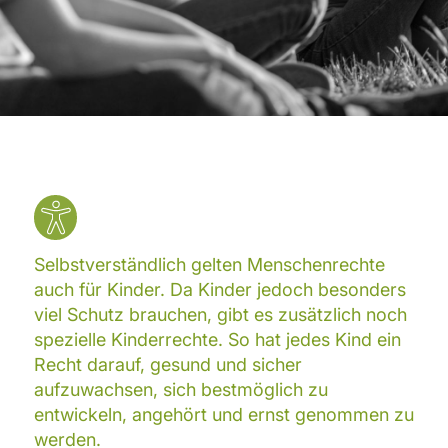
Selbstverständlich gelten Menschenrechte
auch für Kinder. Da Kinder jedoch besonders
viel Schutz brauchen, gibt es zusätzlich noch
spezielle Kinderrechte. So hat jedes Kind ein
Recht darauf, gesund und sicher
aufzuwachsen, sich bestmöglich zu
entwickeln, angehört und ernst genommen zu
werden.