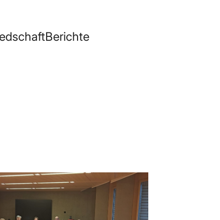
ied­schaft
Be­rich­te