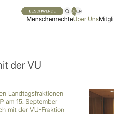
BESCHWERDE
DE
EN
Men­schen­rech­te
Über Uns
Mit­gl
mit der VU
en Landtagsfraktionen
BP am 15. September
ch mit der VU-Fraktion