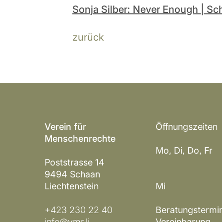
Sonja Silber: Never Enough | Sch
zurück
Verein für
Öffnungszeiten
Menschenrechte
Mo, Di, Do, Fr 
Poststrasse 14
14 – 1
9494 Schaan
Liechtenstein
Mi gesc
+423 230 22 40
Beratungstermi
info@vmr.li
Vereinbarung