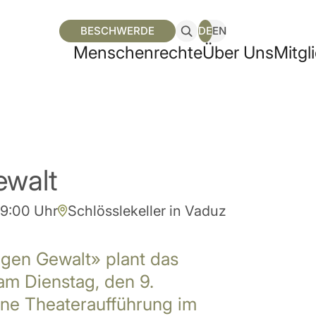
BESCHWERDE
DE
EN
Men­schen­rech­te
Über Uns
Mit­gl
ewalt
19:00 Uhr
Schlösslekeller in Vaduz
egen Gewalt» plant das
am Dienstag, den 9.
ne Theateraufführung im